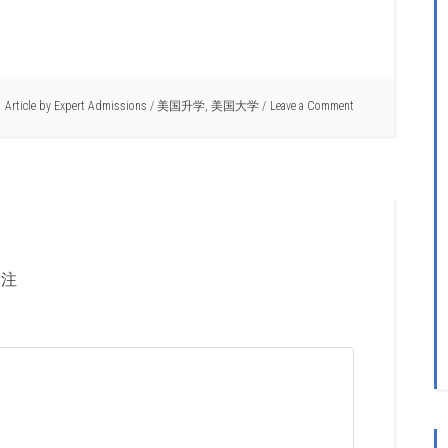
Article by
Expert Admissions
/
美国升学
,
美国大学
Leave a Comment
注