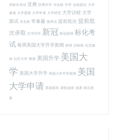
亚裔
求标化考试
亚裔升学
冲击校
升学
在线面试
大学
大学访校
大学
参观
大学搜索
大学申请
大学研究
提前批
面试
常春藤
提前批次
安全校
推荐信
新冠
标化考
次录取
文书写作
新冠疫情
试
每周美国大学升学新闻
疫情
目标校
社交媒
美国大
美国升学
体
社区大学
网课
学
美国
美国大学升学
美国大学升学新闻
大学申请
美国移民
课程选择
选课
面试准
备