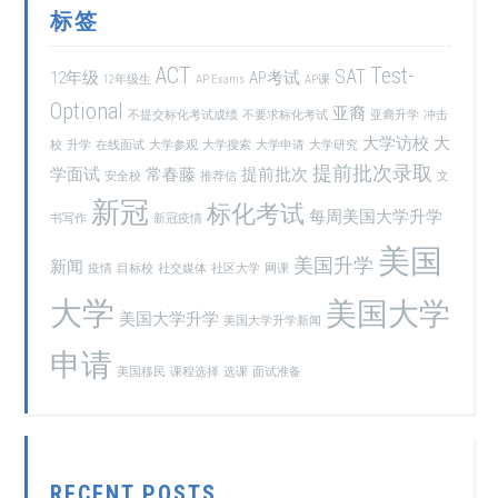
标签
ACT
Test-
SAT
12年级
AP考试
12年级生
AP Exams
AP课
Optional
亚裔
不提交标化考试成绩
不要求标化考试
亚裔升学
冲击
大学访校
大
校
升学
在线面试
大学参观
大学搜索
大学申请
大学研究
提前批次录取
学面试
常春藤
提前批次
安全校
推荐信
文
新冠
标化考试
每周美国大学升学
书写作
新冠疫情
美国
美国升学
新闻
疫情
目标校
社交媒体
社区大学
网课
大学
美国大学
美国大学升学
美国大学升学新闻
申请
美国移民
课程选择
选课
面试准备
RECENT POSTS