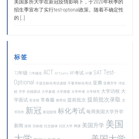
美国多所大学在新冠疫情影响下，于2020年秋季的
招生季宣布了实行test-optional政策。随着不确定性
的 […]
标签
ACT
Test-
SAT
12年级
AP考试
12年级生
AP Exams
AP课
Optional
亚裔
不提交标化考试成绩
不要求标化考试
亚裔升学
冲击
大学访校
大
校
升学
在线面试
大学参观
大学搜索
大学申请
大学研究
提前批次录取
学面试
常春藤
提前批次
安全校
推荐信
文
新冠
标化考试
每周美国大学升学
书写作
新冠疫情
美国
美国升学
新闻
疫情
目标校
社交媒体
社区大学
网课
大学
美国大学