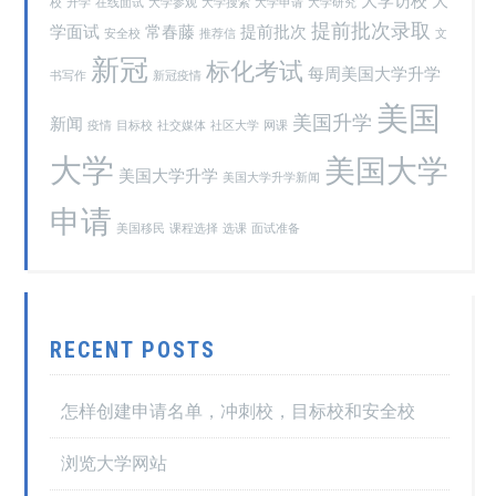
大学访校
大
校
升学
在线面试
大学参观
大学搜索
大学申请
大学研究
提前批次录取
学面试
常春藤
提前批次
安全校
推荐信
文
新冠
标化考试
每周美国大学升学
书写作
新冠疫情
美国
美国升学
新闻
疫情
目标校
社交媒体
社区大学
网课
大学
美国大学
美国大学升学
美国大学升学新闻
申请
美国移民
课程选择
选课
面试准备
RECENT POSTS
怎样创建申请名单，冲刺校，目标校和安全校
浏览大学网站