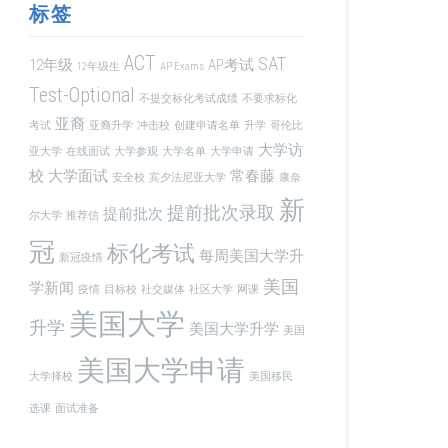
标签
ACT
SAT
12年级
AP考试
12年级生
AP Exams
Test-Optional
不提交标化考试成绩
不要求标化
亚裔
考试
亚裔升学
冲击校
创建申请名单
升学
哥伦比
大学访
亚大学
在线面试
大学参观
大学名单
大学申请
校
大学面试
常春藤
安全校
宾夕法尼亚大学
康奈
新
提前批次录取
提前批次
尔大学
推荐信
冠
标化考试
每周美国大学升
新冠疫情
美国
学新闻
疫情
目标校
社交媒体
社区大学
网课
美国大学
升学
美国大学升学
美国
美国大学申请
大学择校
美国移民
选课
面试准备