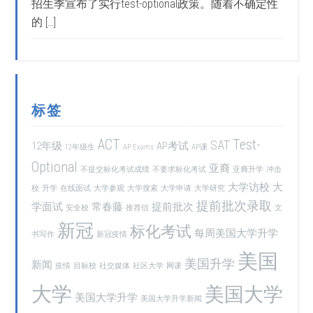
招生季宣布了实行test-optional政策。随着不确定性
的 […]
标签
ACT
Test-
SAT
12年级
AP考试
12年级生
AP Exams
AP课
Optional
亚裔
不提交标化考试成绩
不要求标化考试
亚裔升学
冲击
大学访校
大
校
升学
在线面试
大学参观
大学搜索
大学申请
大学研究
提前批次录取
学面试
常春藤
提前批次
安全校
推荐信
文
新冠
标化考试
每周美国大学升学
书写作
新冠疫情
美国
美国升学
新闻
疫情
目标校
社交媒体
社区大学
网课
大学
美国大学
美国大学升学
美国大学升学新闻